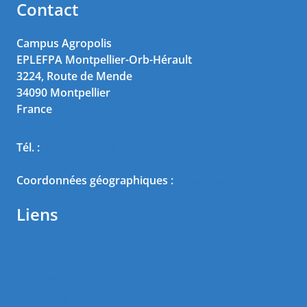
Contact
Campus Agropolis
EPLEFPA Montpellier-Orb-Hérault
3224, Route de Mende
34090
Montpellier
France
Tél. :
04.67.63.89.89
epl.montpellier(at)educagri.fr
Coordonnées géographiques :
43.636951,3.867177
Liens
Contacts
Espace FOAD CFPPA
ENT / PRONOTE
Actualités